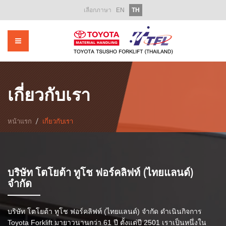
เลือกภาษา
EN
TH
หน้าแรก
เกี่ยวกับเรา
ผลิตภัณฑ์
รถโฟล์คลิฟท์ให้เช่า
เกี่ยวกับเรา
รถโฟล์คลิฟท์มือสอง
หน้าแรก
เกี่ยวกับเรา
บริการหลังการขาย
อะไหล่
บริษัท โตโยต้า ทูโช ฟอร์คลิฟท์ (ไทยแลนด์)
ฝึกอบรม
จำกัด
ส่งเสริมการขาย
บริษัท โตโยต้า ทูโช ฟอร์คลิฟท์ (ไทยแลนด์) จำกัด ดำเนินกิจการ
ข่าวสารองค์กร
Toyota Forklift มายาวนานกว่า 61 ปี ตั้งแต่ปี 2501 เราเป็นหนึ่งใน