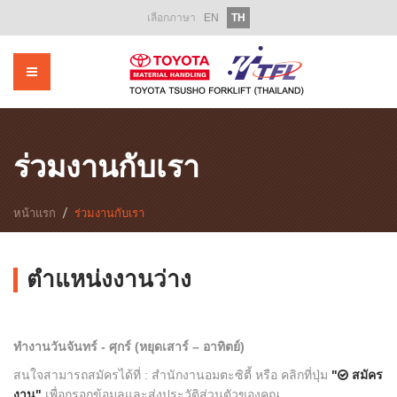
เลือกภาษา
EN
TH
หน้าแรก
เกี่ยวกับเรา
ผลิตภัณฑ์
รถโฟล์คลิฟท์ให้เช่า
ร่วมงานกับเรา
รถโฟล์คลิฟท์มือสอง
หน้าแรก
ร่วมงานกับเรา
บริการหลังการขาย
อะไหล่
ตำแหน่งงานว่าง
ฝึกอบรม
ทำงานวันจันทร์ - ศุกร์ (หยุดเสาร์ – อาทิตย์)
ส่งเสริมการขาย
สนใจสามารถสมัครได้ที่ : สำนักงานอมตะซิตี้ หรือ คลิกที่ปุ่ม
"
สมัคร
ข่าวสารองค์กร
งาน"
เพื่อกรอกข้อมูลและส่งประวัติส่วนตัวของคุณ