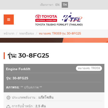
เลือกภาษา
EN
TH
หน้าแรก
เกี่ยวกับเรา
ผลิตภัณฑ์
หน้าแรก
รถยกมือสอง
หมายเลข: TR059 รุ่น: 30-8FG25
รถโฟล์คลิฟท์ให้เช่า
รถโฟล์คลิฟท์มือสอง
รุ่น: 30-8FG25
บริการหลังการขาย
หมายเลข. TR059
Engine Forklift
อะไหล่
รุ่น: 30-8FG25
ฝึกอบรม
สภาพรถ:
** ปรับสภาพ **
ส่งเสริมการขาย
ประเภทพลังงาน :
แก๊สโซลีน
ข่าวสารองค์กร
การรับน้ำหนัก :
2.5 ตัน