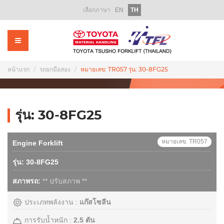
เลือกภาษา
EN
TH
หน้าแรก
เกี่ยวกับเรา
ผลิตภัณฑ์
หน้าแรก
รถยกมือสอง
หมายเลข: TR057 รุ่น: 30-8FG25
รถโฟล์คลิฟท์ให้เช่า
รถโฟล์คลิฟท์มือสอง
รุ่น: 30-8FG25
บริการหลังการขาย
หมายเลข. TR057
Engine Forklift
อะไหล่
รุ่น: 30-8FG25
ฝึกอบรม
สภาพรถ:
** ปรับสภาพ **
ส่งเสริมการขาย
ประเภทพลังงาน :
แก๊สโซลีน
ข่าวสารองค์กร
การรับน้ำหนัก :
2.5 ตัน