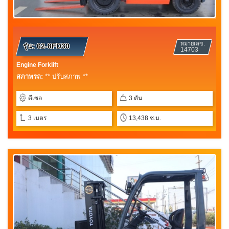
หมายเลข.
รุ่น:
62-8FD30
14703
Engine Forklift
สภาพรถ:
** ปรับสภาพ **
ดีเซล
3 ตัน
3 เมตร
13,438 ช.ม.