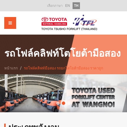
เลือกภาษา
EN
TH
หน้าแรก
เกี่ยวกับเรา
ผลิตภัณฑ์
รถโฟล์คลิฟท์ให้เช่า
รถโฟล์คลิฟท์โตโยต้ามือสอง
รถโฟล์คลิฟท์มือสอง
หน้าแรก
รถโฟล์คลิฟท์มือสอง รถยกโตโยต้ามือสอง ราคาถูก
บริการหลังการขาย
อะไหล่
ฝึกอบรม
ส่งเสริมการขาย
ข่าวสารองค์กร