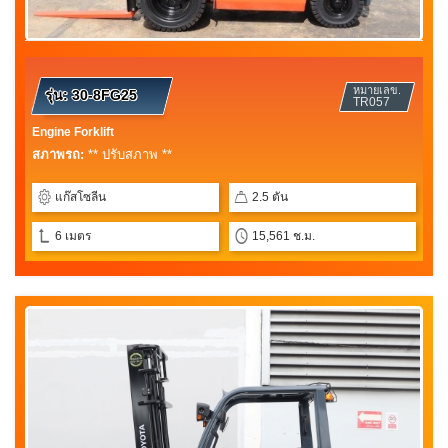
หมายเลข.
รุ่น:
30-8FG25
TR057
Engine Forklift
สภาพรถ:
** ปรับสภาพ **
แก๊สโซลีน
2.5 ตัน
6 เมตร
15,561 ช.ม.