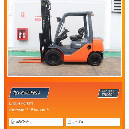
หมายเลข.
รุ่น:
30-8FG25
TR060
Engine Forklift
สภาพรถ:
** ปรับสภาพ **
แก๊สโซลีน
2.5 ตัน