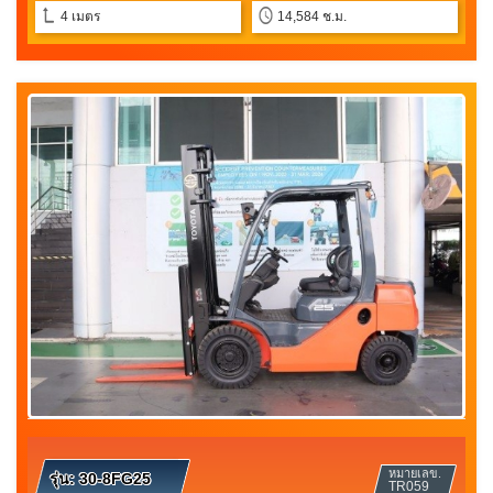
4 เมตร
14,584 ช.ม.
หมายเลข.
รุ่น:
30-8FG25
TR059