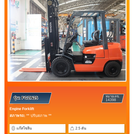
หมายเลข.
รุ่น:
FGZN25
14398
Engine Forklift
สภาพรถ:
** ปรับสภาพ **
แก๊สโซลีน
2.5 ตัน