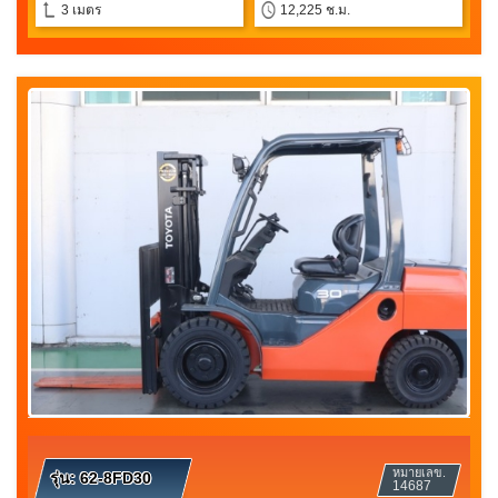
3 เมตร
12,225 ช.ม.
หมายเลข.
รุ่น:
62-8FD30
14687