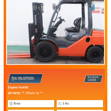
หมายเลข.
รุ่น:
62-8FD30
14688
Engine Forklift
สภาพรถ:
** ปรับสภาพ **
ดีเซล
3 ตัน