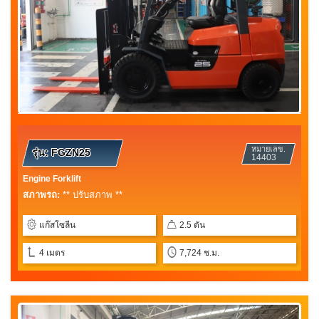
หมายเลข.
รุ่น:
FGZN25
14403
Engine Forklift
สภาพรถ:
** ปรับสภาพ **
แก๊สโซลีน
2.5 ตัน
4 เมตร
7,724 ช.ม.