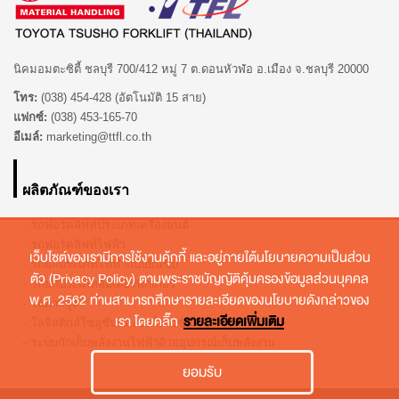
นิคมอมตะซิตี้ ชลบุรี 700/412 หมู่ 7 ต.ดอนหัวฬ่อ อ.เมือง จ.ชลบุรี 20000
โทร:
(038) 454-428 (อัตโนมัติ 15 สาย)
แฟกซ์:
(038) 453-165-70
อีเมล์:
marketing@ttfl.co.th
ผลิตภัณฑ์ของเรา
รถฟอร์คลิฟท์ประเภทเครื่องยนต์
รถฟอร์คลิฟท์ไฟฟ้า
เว็บไซต์ของเรามีการใช้งานคุ้กกี้ และอยู่ภายใต้นโยบายความเป็นส่วน
รถยกประเภทไฟฟ้าแบบยืนขับ
ตัว (Privacy Policy) ตามพระราชบัญญัติคุ้มครองข้อมูลส่วนบุคคล
รถยกประเภทออเดอร์พิกเกอร์
พ.ศ. 2562 ท่านสามารถศึกษารายละเอียดของนโยบายดังกล่าวของ
รถลากจูง
เรา โดยคลิ๊ก
รายละเอียดเพิ่มเติม
โลจิสติกส์โซลูชั่นและออโตเมชั่น
ระบบกักเก็บพลังงานไฟฟ้าด้วยอุปกรณ์เก็บพลังงาน
ยอมรับ