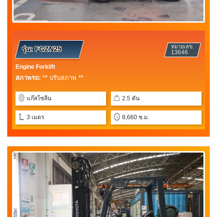
หมายเลข.
รุ่น:
FGZN25
13646
Engine Forklift
สภาพรถ:
** ปรับสภาพ **
แก๊สโซลีน
2.5 ตัน
3 เมตร
8,660 ช.ม.