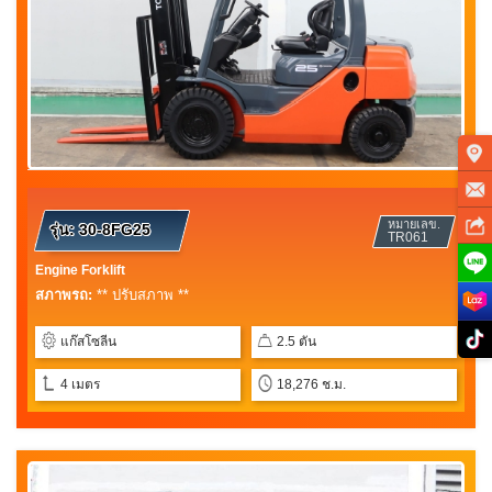
หมายเลข.
รุ่น:
30-8FG25
TR061
Engine Forklift
สภาพรถ:
** ปรับสภาพ **
แก๊สโซลีน
2.5 ตัน
4 เมตร
18,276 ช.ม.