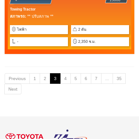
Towing Tractor
สภาพรถ:
** ปรับสภาพ **
ไฟฟ้า
2 ตัน
-
2,350 ช.ม.
Previous
1
2
3
4
5
6
7
...
35
Next