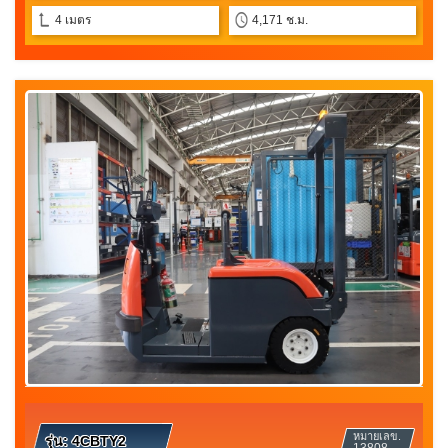
4 เมตร
4,171 ช.ม.
หมายเลข.
รุ่น:
4CBTY2
13808