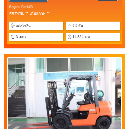
Engine Forklift
สภาพรถ:
** ปรับสภาพ **
แก๊สโซลีน
2.5 ตัน
3 เมตร
14,584 ช.ม.