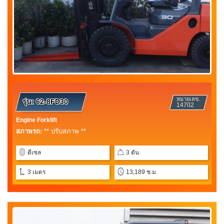
หมายเลข.
รุ่น:
62-8FD30
14702
Engine Forklift
สภาพรถ:
** ปรับสภาพ **
ดีเซล
3 ตัน
3 เมตร
13,189 ช.ม.