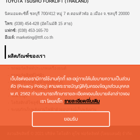
นิคมอมตะซิตี้ ชลบุรี 700/412 หมู่ 7 ต.ดอนหัวฬ่อ อ.เมือง จ.ชลบุรี 20000
โทร:
(038) 454-428 (อัตโนมัติ 15 สาย)
แฟกซ์:
(038) 453-165-70
อีเมล์:
marketing@ttfl.co.th
ผลิตภัณฑ์ของเรา
รถฟอร์คลิฟท์ประเภทเครื่องยนต์
รถฟอร์คลิฟท์ไฟฟ้า
เว็บไซต์ของเรามีการใช้งานคุ้กกี้ และอยู่ภายใต้นโยบายความเป็นส่วน
รถยกประเภทไฟฟ้าแบบยืนขับ
ตัว (Privacy Policy) ตามพระราชบัญญัติคุ้มครองข้อมูลส่วนบุคคล
รถยกประเภทออเดอร์พิกเกอร์
พ.ศ. 2562 ท่านสามารถศึกษารายละเอียดของนโยบายดังกล่าวของ
รถลากจูง
เรา โดยคลิ๊ก
รายละเอียดเพิ่มเติม
โลจิสติกส์โซลูชั่นและออโตเมชั่น
ระบบกักเก็บพลังงานไฟฟ้าด้วยอุปกรณ์เก็บพลังงาน
ยอมรับ
สงวนลิขสิทธิ์ © 2021 บริษัท โตโยต้า ทูโช ฟอร์คลิฟท์ (ไทยแลนด์) จำกัด.