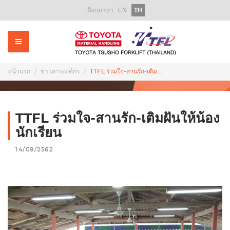
เลือกภาษา
EN
TH
หน้าแรก
เกี่ยวกับเรา
ผลิตภัณฑ์
หน้าแรก
ข่าวสารองค์กร
TTFL ร่วมใจ-สานรัก-เติมฝันให้น้องนักเรียน
รถโฟล์คลิฟท์ให้เช่า
รถโฟล์คลิฟท์มือสอง
TTFL ร่วมใจ-สานรัก-เติมฝันให้น้อง
บริการหลังการขาย
นักเรียน
14/09/2562
อะไหล่
ฝึกอบรม
ส่งเสริมการขาย
ข่าวสารองค์กร